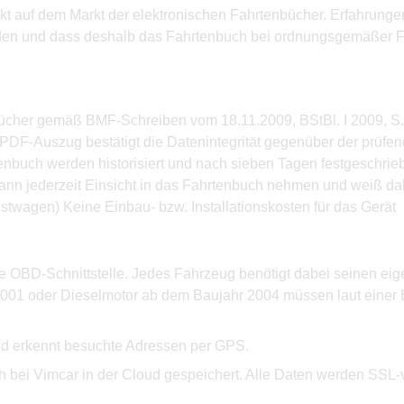
dukt auf dem Markt der elektronischen Fahrtenbücher. Erfahrung
rden und dass deshalb das Fahrtenbuch bei ordnungsgemäßer F
nbücher gemäß BMF-Schreiben vom 18.11.2009, BStBl. I 2009, S.
m PDF-Auszug bestätigt die Datenintegrität gegenüber der prüf
buch werden historisiert und nach sieben Tagen festgeschrieb
 kann jederzeit Einsicht in das Fahrtenbuch nehmen und weiß d
nstwagen) Keine Einbau- bzw. Installationskosten für das Gerät
e OBD-Schnittstelle. Jedes Fahrzeug benötigt dabei seinen eig
2001 oder Dieselmotor ab dem Baujahr 2004 müssen laut einer 
nd erkennt besuchte Adressen per GPS.
ch bei Vimcar in der Cloud gespeichert. Alle Daten werden SSL-