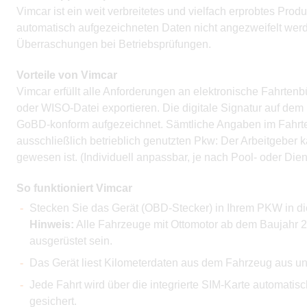
Vimcar ist ein weit verbreitetes und vielfach erprobtes Pro
automatisch aufgezeichneten Daten nicht angezweifelt we
Überraschungen bei Betriebsprüfungen.
Vorteile von Vimcar
Vimcar erfüllt alle Anforderungen an elektronische Fahrte
oder WISO-Datei exportieren. Die digitale Signatur auf de
GoBD-konform aufgezeichnet. Sämtliche Angaben im Fahrten
ausschließlich betrieblich genutzten Pkw: Der Arbeitgeber
gewesen ist. (Individuell anpassbar, je nach Pool- oder Die
So funktioniert Vimcar
Stecken Sie das Gerät (OBD-Stecker) in Ihrem PKW in di
Hinweis:
Alle Fahrzeuge mit Ottomotor ab dem Baujahr 
ausgerüstet sein.
Das Gerät liest Kilometerdaten aus dem Fahrzeug aus u
Jede Fahrt wird über die integrierte SIM-Karte automatis
gesichert.