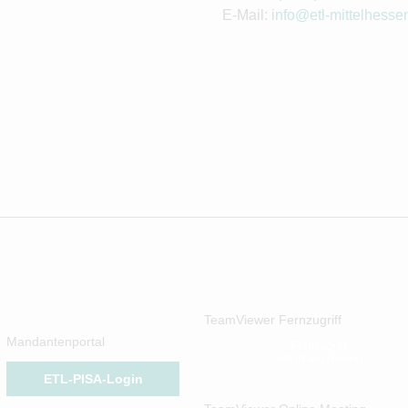
E-Mail:
info@etl-mittelhesse
TeamViewer Fernzugriff
Mandantenportal
Fernzugriff
mit TeamViewer
ETL-PISA-Login