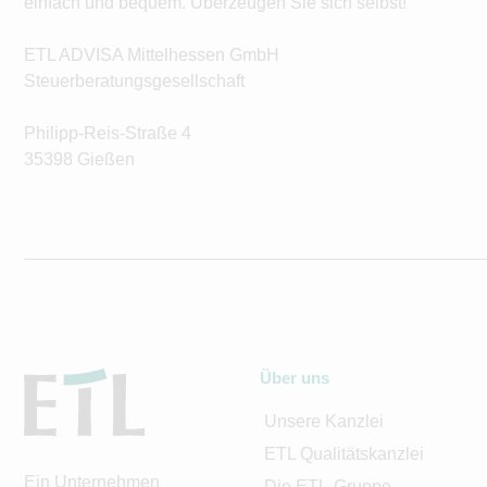
einfach und bequem. Überzeugen Sie sich selbst!
ETL ADVISA Mittelhessen GmbH
Steuerberatungsgesellschaft
Philipp-Reis-Straße 4
35398 Gießen
Über uns
Unsere Kanzlei
ETL Qualitätskanzlei
Ein Unternehmen
Die ETL-Gruppe