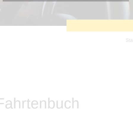
Diese Cookies sind erforderlich, um die grundlegende
Funktionalität der Website zu sichern.
Tracking- und Targeting-Cookies
Diese Cookies sind erforderlich, um unsere Website auf Ihre
Bedürfnisse hin zu optimieren. Hierzu gehört eine
bedarfsgerechte Gestaltung und fortlaufende Verbesserung
unseres Angebotes einschließlich der Verknüpfung zu
Sta
Social-Media-Angeboten von z.B. Facebook und LinkedIn.
Betreibercookies
Diese Cookies sind erforderlich, um z.B. Google Maps zu
nutzen oder eingebettete Videos abspielen zu können.
 Fahrtenbuch