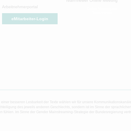
TeamViewer Online Meeting
Arbeitnehmerportal
Online Meeting mit
TeamViewer
eMitarbeiter-Login
 einer besseren Lesbarkeit der Texte wählen wir für unsere Kommunikationskanäl
hteiligung des jeweils anderen Geschlechts, sondern ist im Sinne der sprachlich
 fühlen. Im Sinne der Gender Mainstreaming-Strategie der Bundesregierung vertret