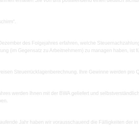
ntnahmen erhalten Sie von uns postwendend einen deutlich sich
schirm“.
m Dezember des Folgejahres erfahren, welche Steuernachzahlunge
tung (im Gegensatz zu Arbeitnehmern) zu managen haben, ist für
sweisen Steuerrücklagenberechnung. Ihre Gewinne werden pro Qu
res werden Ihnen mit der BWA geliefert und selbstverständlich
ben.
aufende Jahr haben wir vorausschauend die Fälligkeiten der in