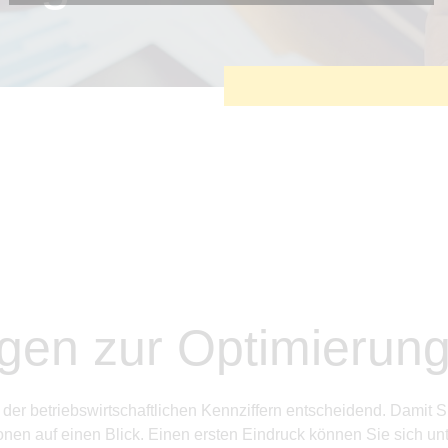
Diese Cookies sind erforderlich, um die grundlegende
Funktionalität der Website zu sichern.
Tracking- und Targeting-Cookies
Diese Cookies sind erforderlich, um unsere Website auf Ihre
Bedürfnisse hin zu optimieren. Hierzu gehört eine
bedarfsgerechte Gestaltung und fortlaufende Verbesserung
unseres Angebotes einschließlich der Verknüpfung zu
Social-Media-Angeboten von z.B. Facebook und LinkedIn.
Betreibercookies
Diese Cookies sind erforderlich, um z.B. Google Maps zu
nutzen oder eingebettete Videos abspielen zu können.
en zur Optimierung 
 der betriebswirtschaftlichen Kennziffern entscheidend. Damit 
onen auf einen Blick. Einen ersten Eindruck können Sie sich unt