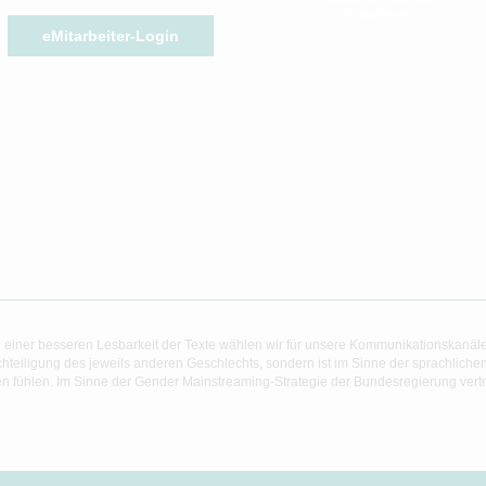
TeamViewer
eMitarbeiter-Login
 einer besseren Lesbarkeit der Texte wählen wir für unsere Kommunikationskanäl
hteiligung des jeweils anderen Geschlechts, sondern ist im Sinne der sprachlich
 fühlen. Im Sinne der Gender Mainstreaming-Strategie der Bundesregierung vertret