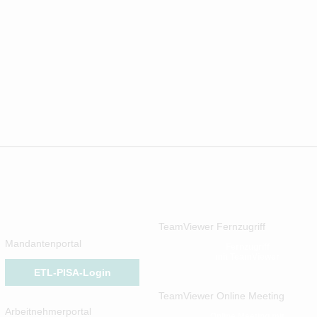
TeamViewer Fernzugriff
Mandantenportal
Fernzugriff
mit TeamViewer
ETL-PISA-Login
TeamViewer Online Meeting
Arbeitnehmerportal
Online Meeting mit