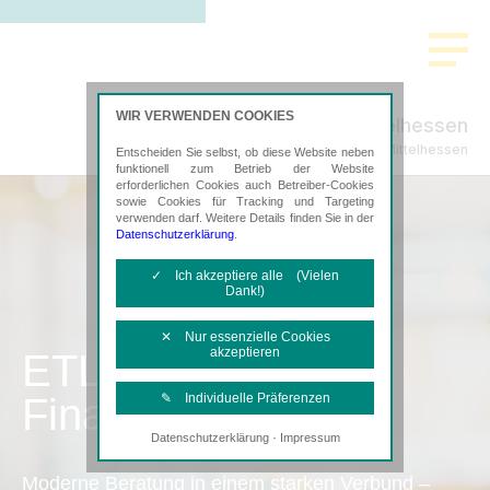
WIR VERWENDEN COOKIES
ADVISA Mittelhessen
Steuerberatung in Mittelhessen
Entscheiden Sie selbst, ob diese Website neben
funktionell zum Betrieb der Website
erforderlichen Cookies auch Betreiber-Cookies
sowie Cookies für Tracking und Targeting
verwenden darf. Weitere Details finden Sie in der
Datenschutzerklärung
.
✓ Ich akzeptiere alle (Vielen
Dank!)
✕ Nur essenzielle Cookies
akzeptieren
ETL
Finanzbuchhaltung
✎ Individuelle Präferenzen
·
Datenschutzerklärung
Impressum
Notwendige Cookies
Diese Cookies sind erforderlich, um die
Moderne Beratung in einem starken Verbund –
grundlegende Funktionalität der Website