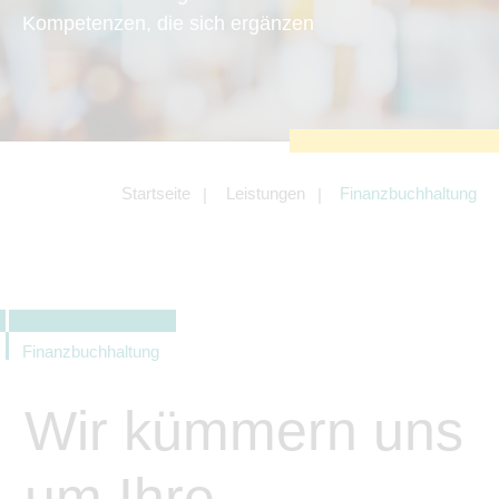
zu sichern.
Kompetenzen, die sich ergänzen
Tracking- und Targeting-Cookies
Diese Cookies sind erforderlich, um
unsere Website auf Ihre Bedürfnisse hin
zu optimieren. Hierzu gehört eine
bedarfsgerechte Gestaltung und
fortlaufende Verbesserung unseres
Angebotes einschließlich der
Verknüpfung zu Social-Media-
Angeboten von z.B. Facebook und
Startseite
Leistungen
Finanzbuchhaltung
LinkedIn.
Betreibercookies
Diese Cookies sind erforderlich, um z.B.
Google Maps zu nutzen oder
eingebettete Videos abspielen zu
können.
Finanzbuchhaltung
Wir kümmern uns
um Ihre