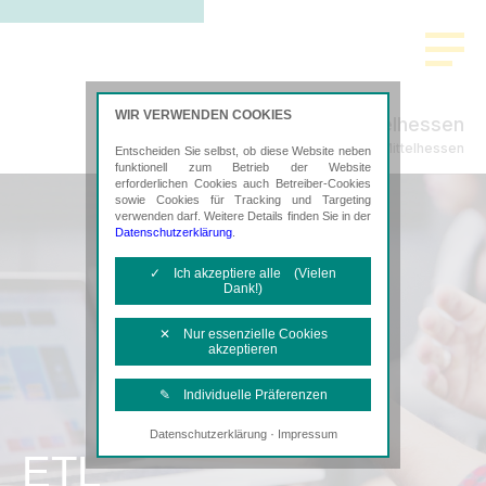
WIR VERWENDEN COOKIES
ADVISA Mittelhessen
Steuerberatung in Mittelhessen
Entscheiden Sie selbst, ob diese Website neben
funktionell zum Betrieb der Website
erforderlichen Cookies auch Betreiber-Cookies
sowie Cookies für Tracking und Targeting
verwenden darf. Weitere Details finden Sie in der
Datenschutzerklärung
.
✓ Ich akzeptiere alle (Vielen
Dank!)
✕ Nur essenzielle Cookies
akzeptieren
✎ Individuelle Präferenzen
·
Datenschutzerklärung
Impressum
Notwendige Cookies
ETL
Diese Cookies sind erforderlich, um die
grundlegende Funktionalität der Website