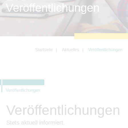
zu sichern.
Veröffentlichungen
Tracking- und Targeting-Cookies
Diese Cookies sind erforderlich, um
unsere Website auf Ihre Bedürfnisse hin
zu optimieren. Hierzu gehört eine
bedarfsgerechte Gestaltung und
fortlaufende Verbesserung unseres
Angebotes einschließlich der
Verknüpfung zu Social-Media-
Angeboten von z.B. Facebook und
Startseite
Aktuelles
Veröffentlichungen
LinkedIn.
Betreibercookies
Diese Cookies sind erforderlich, um z.B.
Google Maps zu nutzen oder
eingebettete Videos abspielen zu
können.
Veröffentlichungen
Veröffentlichungen
Stets aktuell informiert.