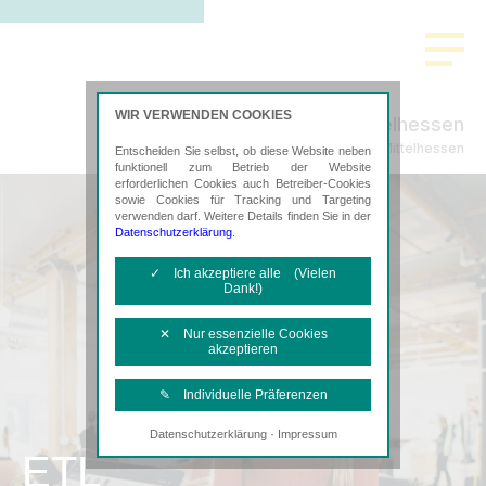
WIR VERWENDEN COOKIES
ADVISA Mittelhessen
Steuerberatung in Mittelhessen
Entscheiden Sie selbst, ob diese Website neben
funktionell zum Betrieb der Website
erforderlichen Cookies auch Betreiber-Cookies
sowie Cookies für Tracking und Targeting
verwenden darf. Weitere Details finden Sie in der
Datenschutzerklärung
.
✓ Ich akzeptiere alle (Vielen
Dank!)
✕ Nur essenzielle Cookies
akzeptieren
✎ Individuelle Präferenzen
·
Datenschutzerklärung
Impressum
Notwendige Cookies
ETL
Diese Cookies sind erforderlich, um die
grundlegende Funktionalität der Website