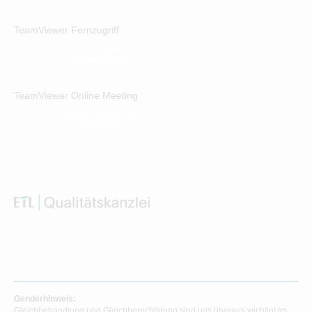
TeamViewer Fernzugriff
Fernzugriff
mit TeamViewer
TeamViewer Online Meeting
Online Meeting mit
TeamViewer
Genderhinweis:
Gleichbehandlung und Gleichberechtigung sind uns überaus wichtig! Im