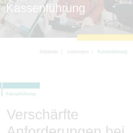
zu sichern.
Kassenführung
Tracking- und Targeting-Cookies
Diese Cookies sind erforderlich, um
unsere Website auf Ihre Bedürfnisse hin
zu optimieren. Hierzu gehört eine
bedarfsgerechte Gestaltung und
fortlaufende Verbesserung unseres
Angebotes einschließlich der
Verknüpfung zu Social-Media-
Angeboten von z.B. Facebook und
Startseite
Leistungen
Kassenführung
LinkedIn.
Betreibercookies
Diese Cookies sind erforderlich, um z.B.
Google Maps zu nutzen oder
eingebettete Videos abspielen zu
können.
Kassenführung
Verschärfte
Anforderungen bei