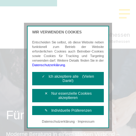
WIR VERWENDEN COOKIES
ADVISA Mittelhessen
Steuerberatung in Mittelhessen
Entscheiden Sie selbst, ob diese Website neben
funktionell zum Betrieb der Website
erforderlichen Cookies auch Betreiber-Cookies
sowie Cookies für Tracking und Targeting
verwenden darf. Weitere Details finden Sie in der
Datenschutzerklärung
.
✓ Ich akzeptiere alle (Vielen
Dank!)
✕ Nur essenzielle Cookies
akzeptieren
Für Sie spezialisiert
✎ Individuelle Präferenzen
·
Datenschutzerklärung
Impressum
Notwendige Cookies
Diese Cookies sind erforderlich, um die
Moderne Beratung in einem starken Verbund –
grundlegende Funktionalität der Website