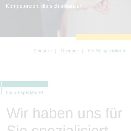
zu sichern.
Kompetenzen, die sich ergänzen
Tracking- und Targeting-Cookies
Diese Cookies sind erforderlich, um
unsere Website auf Ihre Bedürfnisse hin
zu optimieren. Hierzu gehört eine
bedarfsgerechte Gestaltung und
fortlaufende Verbesserung unseres
Angebotes einschließlich der
Verknüpfung zu Social-Media-
Angeboten von z.B. Facebook und
Startseite
Über uns
Für Sie spezialisiert
LinkedIn.
Betreibercookies
Diese Cookies sind erforderlich, um z.B.
Google Maps zu nutzen oder
eingebettete Videos abspielen zu
können.
Für Sie spezialisiert
Wir haben uns für
Sie spezialisiert