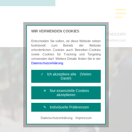
WIR VERWENDEN COOKIES
ADVISA Mittelhessen
Steuerberatung in Mittelhessen
Entscheiden Sie selbst, ob diese Website neben
funktionell zum Betrieb der Website
erforderlichen Cookies auch Betreiber-Cookies
sowie Cookies für Tracking und Targeting
verwenden darf. Weitere Details finden Sie in der
Datenschutzerklärung
.
✓ Ich akzeptiere alle (Vielen
Dank!)
✕ Nur essenzielle Cookies
akzeptieren
✎ Individuelle Präferenzen
·
Datenschutzerklärung
Impressum
Notwendige Cookies
Diese Cookies sind erforderlich, um die
grundlegende Funktionalität der Website